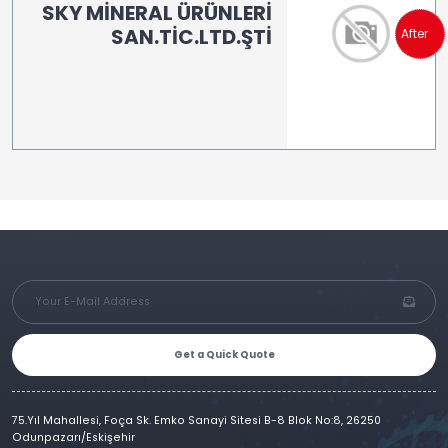
SKY MİNERAL ÜRÜNLERİ
SAN.TİC.LTD.ŞTİ
After
Get a Quick Quote
75.Yıl Mahallesi, Foça Sk. Emko Sanayi Sitesi B-8 Blok No:8, 26250
Odunpazarı/Eskişehir