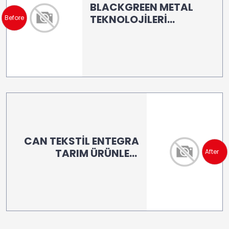
BLACKGREEN METAL
TEKNOLOJİLERİ
Before
SAN.TİC.A.Ş.BANDIRMA
CAN TEKSTİL ENTEGRA
TARIM ÜRÜNLERİ
After
A.Ş.TEKİRDAĞ