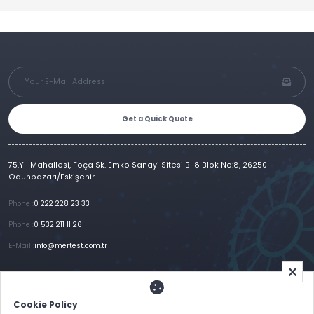
Get a Quick Quote
75.Yıl Mahallesi, Foça Sk. Emko Sanayi Sitesi B-8 Blok No:8, 26250
Odunpazarı/Eskişehir
Phone :
0 222 228 23 33
Phone :
0 532 211 11 26
E-Mail :
info@mertest.com.tr
Home
Corporate
Products
References
Gallery
E-Catalog
İletişim
Cookie Policy