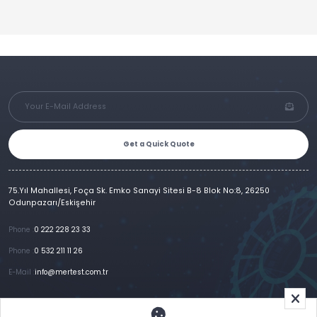
Get a Quick Quote
75.Yıl Mahallesi, Foça Sk. Emko Sanayi Sitesi B-8 Blok No:8, 26250
Odunpazarı/Eskişehir
Phone :
0 222 228 23 33
Phone :
0 532 211 11 26
E-Mail :
info@mertest.com.tr
Home
Corporate
Products
References
Gallery
E-Catalog
İletişim