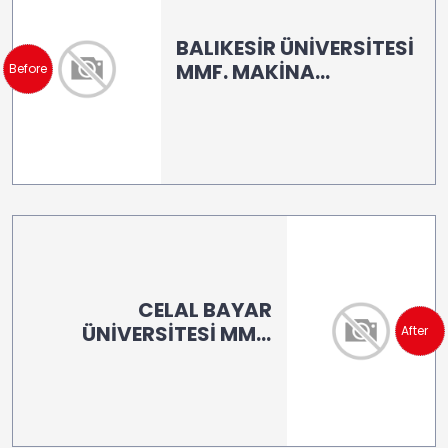
BALIKESİR ÜNİVERSİTESİ
MMF. MAKİNA
Before
MÜHENDİSLİĞİ-(LB 260)
CELAL BAYAR
ÜNİVERSİTESİ MMF.
After
İnşaat Müh.
Laboratuvarı (LB 100)