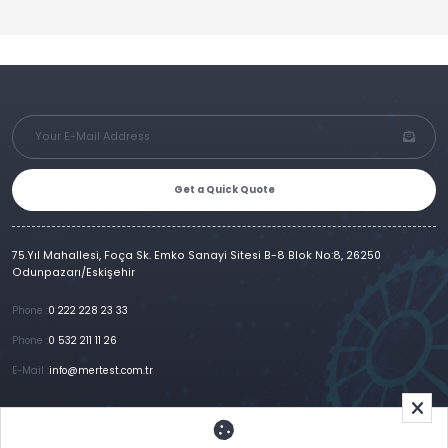
Get a Quick Quote
75.Yıl Mahallesi, Foça Sk. Emko Sanayi Sitesi B-8 Blok No:8, 26250
Odunpazarı/Eskişehir
Phone :
0 222 228 23 33
Phone :
0 532 211 11 26
E-Mail :
info@mertest.com.tr
Home
Corporate
Products
References
Gallery
E-Catalog
İletişim