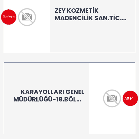
ZEY KOZMETİK
MADENCİLİK SAN.TİC.
Before
LTD.ŞTİ /SEYİTGAZİ
ESKİŞEHİR (LB160)
KARAYOLLARI GENEL
MÜDÜRLÜĞÜ-18.BÖLGE
After
KARS (LB 100)