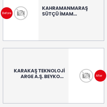
KAHRAMANMARAŞ
SÜTÇÜ İMAM
Before
ÜNİVERSİTESİ (LB-160)
KARAKAŞ TEKNOLOJİ
ARGE A.Ş. BEYKOZ/
After
İSTANBUL (LB 100)