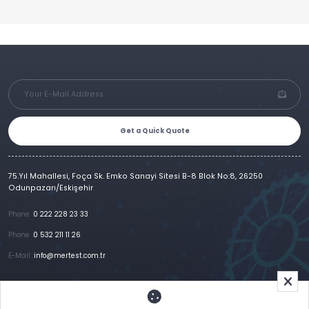
Get a Quick Quote
75.Yıl Mahallesi, Foça Sk. Emko Sanayi Sitesi B-8 Blok No:8, 26250
Odunpazarı/Eskişehir
Phone :
0 222 228 23 33
Phone :
0 532 211 11 26
E-Mail :
info@mertest.com.tr
Home
Corporate
Products
References
Gallery
E-Catalog
İletişim