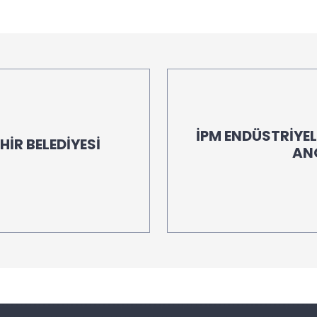
İPM ENDÜSTRİYE
İR BELEDİYESİ
ANO