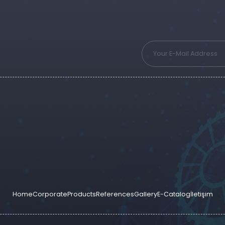
Home
Corporate
Products
References
Gallery
E-Catalog
İletişim