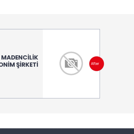
L MADENCİLİK
NİM ŞİRKETİ
After