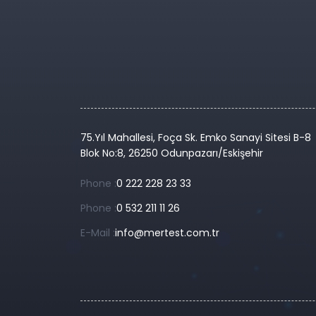
75.Yıl Mahallesi, Foça Sk. Emko Sanayi Sitesi B-8
Blok No:8, 26250 Odunpazarı/Eskişehir
Phone :
0 222 228 23 33
Phone :
0 532 211 11 26
E-Mail :
info@mertest.com.tr