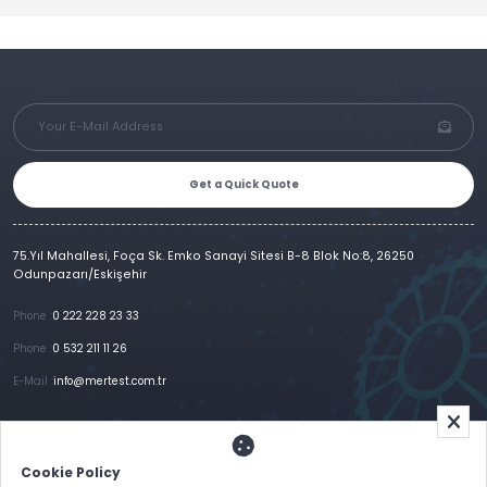
Get a Quick Quote
75.Yıl Mahallesi, Foça Sk. Emko Sanayi Sitesi B-8 Blok No:8, 26250
Odunpazarı/Eskişehir
Phone :
0 222 228 23 33
Phone :
0 532 211 11 26
E-Mail :
info@mertest.com.tr
Home
Corporate
Products
References
Gallery
E-Catalog
İletişim
Cookie Policy