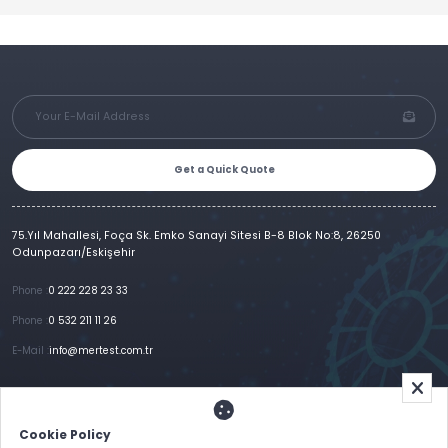
Get a Quick Quote
75.Yıl Mahallesi, Foça Sk. Emko Sanayi Sitesi B-8 Blok No:8, 26250
Odunpazarı/Eskişehir
Phone :
0 222 228 23 33
Phone :
0 532 211 11 26
E-Mail :
info@mertest.com.tr
Home
Corporate
Products
References
Gallery
E-Catalog
İletişim
Cookie Policy