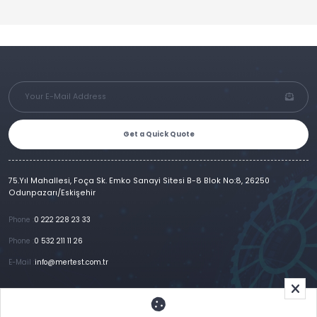
Get a Quick Quote
75.Yıl Mahallesi, Foça Sk. Emko Sanayi Sitesi B-8 Blok No:8, 26250
Odunpazarı/Eskişehir
Phone :
0 222 228 23 33
Phone :
0 532 211 11 26
E-Mail :
info@mertest.com.tr
Home
Corporate
Products
References
Gallery
E-Catalog
İletişim