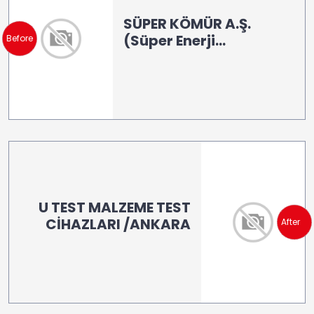
SÜPER KÖMÜR A.Ş.
(Süper Enerji
Before
Madencilik-(Kömür)
(MODEL: LB 100)
U TEST MALZEME TEST
CİHAZLARI /ANKARA
After