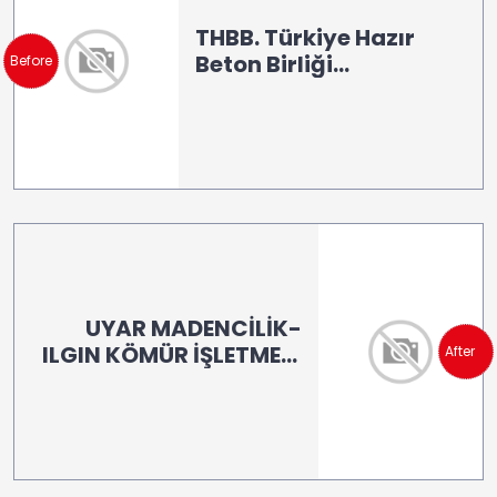
THBB. Türkiye Hazır
Beton Birliği
Before
Laboratuvarı /
İSTANBUL (LB 100)
UYAR MADENCİLİK-
ILGIN KÖMÜR İŞLETMESİ
After
(LB 100)