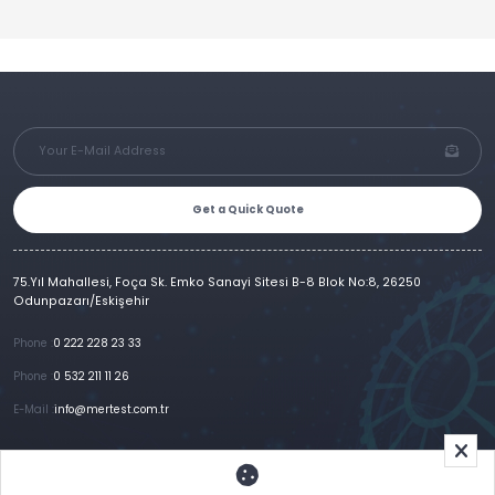
Get a Quick Quote
75.Yıl Mahallesi, Foça Sk. Emko Sanayi Sitesi B-8 Blok No:8, 26250
Odunpazarı/Eskişehir
Phone :
0 222 228 23 33
Phone :
0 532 211 11 26
E-Mail :
info@mertest.com.tr
Home
Corporate
Products
References
Gallery
E-Catalog
İletişim