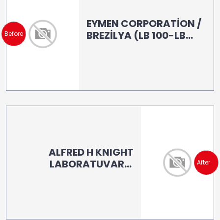
EYMEN CORPORATİON /
BREZİLYA (LB 100-LB
Before
160- PD 500)
ALFRED H KNIGHT
LABORATUVARI /
After
ISTANBUL (LB 160)