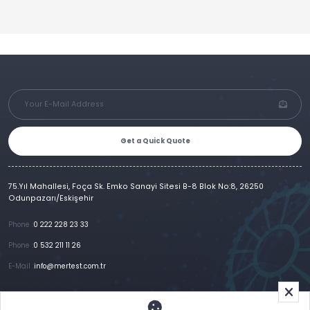
Get a Quick Quote
75.Yıl Mahallesi, Foça Sk. Emko Sanayi Sitesi B-8 Blok No:8, 26250
Odunpazarı/Eskişehir
Phone :
0 222 228 23 33
Phone :
0 532 211 11 26
E-Mail :
info@mertest.com.tr
Home
Corporate
Products
References
Gallery
E-Catalog
İletişim