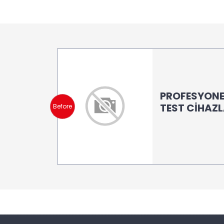
PROFESYON
TEST CİHAZL
Before
MÜH.DAN.İTH.
FRANSA