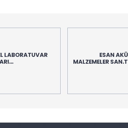
EL LABORATUVAR
ESAN AK
ARI
MALZEMELER SAN.Tİ
İHR.LTD.ŞTİ /