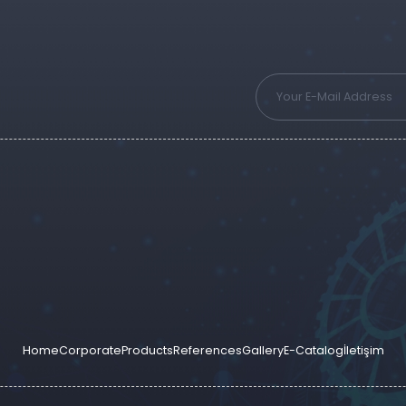
Home
Corporate
Products
References
Gallery
E-Catalog
İletişim