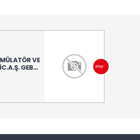
ÜMÜLATÖR VE
C.A.Ş. GEBZE
After
/KOCAELİ