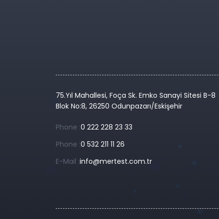
75.Yıl Mahallesi, Foça Sk. Emko Sanayi Sitesi B-8
Blok No:8, 26250 Odunpazarı/Eskişehir
Phone :
0 222 228 23 33
Phone :
0 532 211 11 26
E-Mail :
info@mertest.com.tr