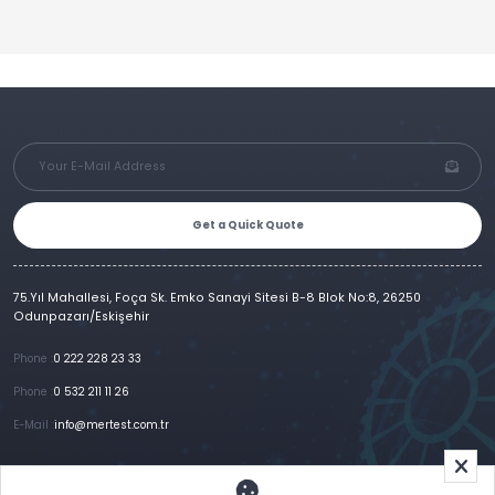
Get a Quick Quote
75.Yıl Mahallesi, Foça Sk. Emko Sanayi Sitesi B-8 Blok No:8, 26250
Odunpazarı/Eskişehir
Phone :
0 222 228 23 33
Phone :
0 532 211 11 26
E-Mail :
info@mertest.com.tr
Home
Corporate
Products
References
Gallery
E-Catalog
İletişim