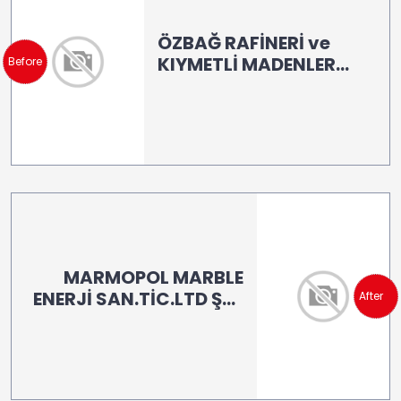
ÖZBAĞ RAFİNERİ ve
KIYMETLİ MADENLER
Before
A.Ş./ BURSA
MARMOPOL MARBLE
ENERJİ SAN.TİC.LTD ŞTİ.
After
/ BURDUR