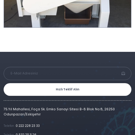
Hızlı Teklif Alın
75.Yıl Mahallesi, Foça Sk. Emko Sanayi Sitesi B-8 Blok No:8, 26250
Odunpazarı/Eskişehir
Telefon :
0 222 228 23 33
Telefon :
0 532 211 11 26