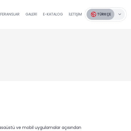
EFERANSLAR
GALERI
E-KATALOG
İLETIŞIM
TÜRKÇE
i, masaüstü ve mobil uygulamalar açısından