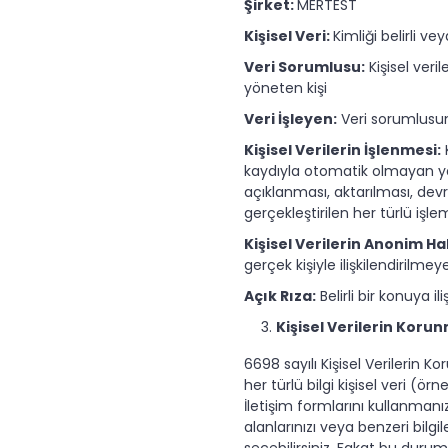
Şirket:
MERTEST
Kişisel Veri:
Kimliği belirli vey
Veri Sorumlusu:
Kişisel veri
yöneten kişi
Veri İşleyen:
Veri sorumlusunu
Kişisel Verilerin İşlenmesi:
kaydıyla otomatik olmayan yo
açıklanması, aktarılması, devra
gerçekleştirilen her türlü işle
Kişisel Verilerin Anonim Ha
gerçek kişiyle ilişkilendirilme
Açık Rıza:
Belirli bir konuya 
Kişisel Verilerin Koru
6698 sayılı Kişisel Verilerin K
her türlü bilgi kişisel veri (ö
İletişim formlarını kullanmanız 
alanlarınızı veya benzeri bilgi
seçebilirsiniz. Fakat bu duru