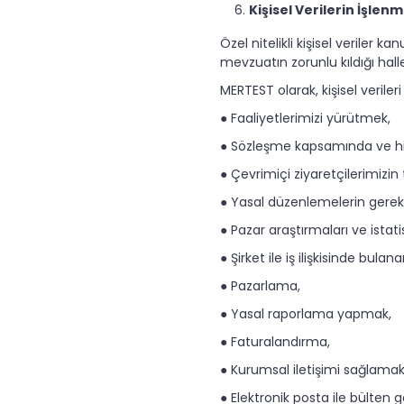
Kişisel Verilerin İşlen
Özel nitelikli kişisel veriler
mevzuatın zorunlu kıldığı halle
MERTEST olarak, kişisel verile
● Faaliyetlerimizi yürütmek,
● Sözleşme kapsamında ve hi
● Çevrimiçi ziyaretçilerimizi
● Yasal düzenlemelerin gerekti
● Pazar araştırmaları ve istat
● Şirket ile iş ilişkisinde bulan
● Pazarlama,
● Yasal raporlama yapmak,
● Faturalandırma,
● Kurumsal iletişimi sağlamak
● Elektronik posta ile bülten