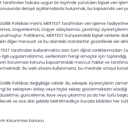
t tarafından hukuka uygun bir biçimde yürütülen kişisel veri işlem
onusunda detaylı açıklamalarda bulunmak, bu kapsamda veri politik
Gizlilik Politikası metni, MERTEST tarafından veri işleme faaliyetine
rımızı, stajyerlerimizi, stajyer adaylarımızı, çevrimiçi ziyaretçileri
rulmuştur. Politikamız, MERTEST bünyesindeki kişisel verilerle ala
lişkin diğer mevzuat ve bu alandaki standartlar gözetilerek ele alın
RTEST tarafından kullanılmakta olan tüm dijital varlıklarımızdan 
le ilgili uygulamalarımız, verilerinizin hangi amaçlar için toplandığı, h
erilerin Korunması Kanunu kapsamındaki mevcut haklar ve tarafımız 
içermektedir. Bu web sitesini kullanmanız, bu metinde ortaya kona
 Gizlilik Politikası değişikliğe tabidir. Bu sebeple ziyaretçilerin
i bir sebepten dolayı veya hiçbir sebep göstermeksizin istediği an
, düzeltme, güncelleme, ilave veya çıkartma ya da her türlü başka d
ilecek ve size aksi şekilde belirtilmedikçe burada bildirilen her tür
ilerin Korunması Kanunu