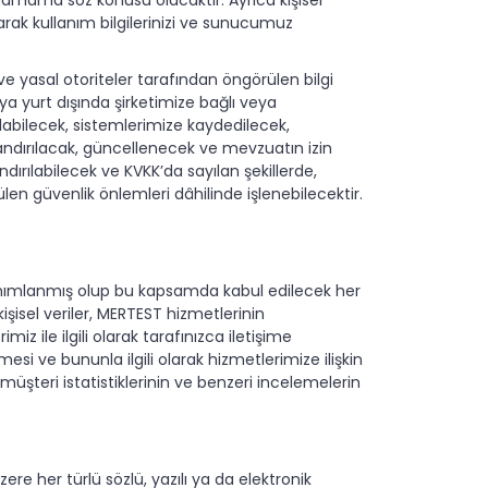
larak kullanım bilgilerinizi ve sunucumuz
 yasal otoriteler tarafından öngörülen bilgi
a yurt dışında şirketimize bağlı veya
tulabilecek, sistemlerimize kaydedilecek,
andırılacak, güncellenecek ve mevzuatın izin
ndırılabilecek ve KVKK’da sayılan şekillerde,
en güvenlik önlemleri dâhilinde işlenebilecektir.
rak tanımlanmış olup bu kapsamda kabul edilecek her
şisel veriler, MERTEST hizmetlerinin
iz ile ilgili olarak tarafınızca iletişime
si ve bununla ilgili olarak hizmetlerimize ilişkin
 müşteri istatistiklerinin ve benzeri incelemelerin
ere her türlü sözlü, yazılı ya da elektronik