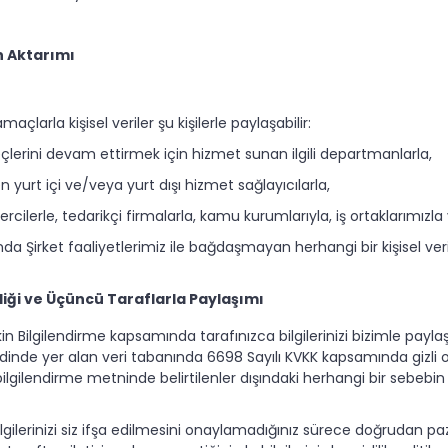
in Aktarımı
larla kişisel veriler şu kişilerle paylaşabilir:
üreçlerini devam ettirmek için hizmet sunan ilgili departmanlarla,
yen yurt içi ve/veya yurt dışı hizmet sağlayıcılarla,
ilerle, tedarikçi firmalarla, kamu kurumlarıyla, iş ortaklarımızla v
da Şirket faaliyetlerimiz ile bağdaşmayan herhangi bir kişisel veri 
nliği ve Üçüncü Taraflarla Paylaşımı
lişkin Bilgilendirme kapsamında tarafınızca bilgilerinizi bizimle p
ezdinde yer alan veri tabanında 6698 Sayılı KVKK kapsamında gizli 
ilgilendirme metninde belirtilenler dışındaki herhangi bir sebebin 
lgilerinizi siz ifşa edilmesini onaylamadığınız sürece doğrudan 