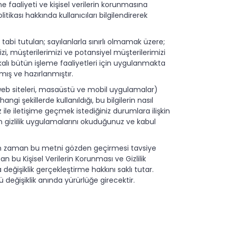
e faaliyeti ve kişisel verilerin korunmasına
ası hakkında kullanıcıları bilgilendirerek
 tabi tutulan; sayılanlarla sınırlı olmamak üzere;
mizi, müşterilerimizi ve potansiyel müşterilerimizi
kalı bütün işleme faaliyetleri için uygulanmakta
mış ve hazırlanmıştır.
(web siteleri, masaüstü ve mobil uygulamalar)
angi şekillerde kullanıldığı, bu bilgilerin nasıl
ile iletişime geçmek istediğiniz durumlara ilişkin
n gizlilik uygulamalarını okuduğunuz ve kabul
 zaman zaman bu metni gözden geçirmesi tavsiye
 bu Kişisel Verilerin Korunması ve Gizlilik
eğişiklik gerçekleştirme hakkını saklı tutar.
lü değişiklik anında yürürlüğe girecektir.