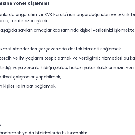
mesine Yönelik İşlemler
 kanunlarda öngörülen ve KVK Kurulu'nun öngördüğü idari ve teknik te
rde, tarafımızca işlenir.
ri aşağıda sayılan amaçlar kapsamında kişisel verilerinizi işlemekte
zmet standartları çerçevesinde destek hizmeti sağlamak,
n tercih ve ihtiyaçlarını tespit etmek ve verdiğimiz hizmetleri b
rdiği veya zorunlu kıldığı şekilde, hukuki yükümlülüklerimizin yer
istiksel çalışmalar yapabilmek,
an kişiler ile irtibat sağlamak,
,
 göndermek ya da bildirimlerde bulunmaktır.