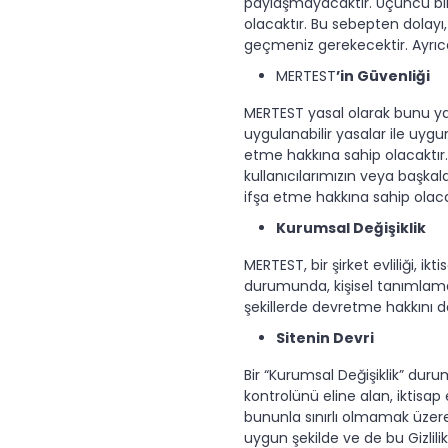
paylaşmayacaktır. Üçüncü bir ta
olacaktır. Bu sebepten dolayı,
geçmeniz gerekecektir. Ayrıca
MERTEST
’in Güvenliği
MERTEST yasal olarak bunu ya
uygulanabilir yasalar ile uygu
etme hakkına sahip olacaktır.
kullanıcılarımızın veya başka
ifşa etme hakkına sahip olaca
Kurumsal Değişiklik
MERTEST, bir şirket evliliği, i
durumunda, kişisel tanımlama 
şekillerde devretme hakkını d
Sitenin Devri
Bir “Kurumsal Değişiklik” dur
kontrolünü eline alan, iktisap
bununla sınırlı olmamak üzere
uygun şekilde ve de bu Gizlil