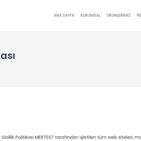
ANA SAYFA
KURUMSAL
ÜRÜNLERIMIZ
R
kası
 ve Gizlilik Politikası MERTEST tarafından işletilen tüm web siteler