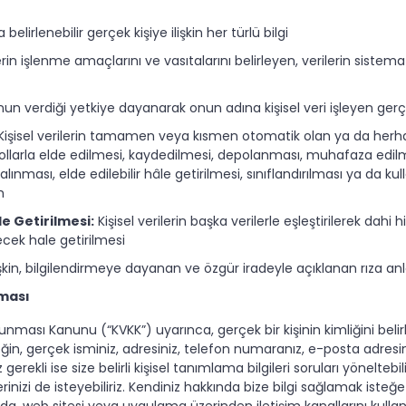
a belirlenebilir gerçek kişiye ilişkin her türlü bilgi
lerin işlenme amaçlarını ve vasıtalarını belirleyen, verilerin sistema
n verdiği yetkiye dayanarak onun adına kişisel veri işleyen gerçe
Kişisel verilerin tamamen veya kısmen otomatik olan ya da herhan
llarla elde edilmesi, kaydedilmesi, depolanması, muhafaza edilm
lınması, elde edilebilir hâle getirilmesi, sınıflandırılması ya da k
m
le Getirilmesi:
Kişisel verilerin başka verilerle eşleştirilerek dahi hi
yecek hale getirilmesi
ilişkin, bilgilendirmeye dayanan ve özgür iradeyle açıklanan rıza 
nması
orunması Kanunu (“KVKK”) uyarınca, gerçek bir kişinin kimliğini belir
rneğin, gerçek isminiz, adresiniz, telefon numaranız, e-posta adresi
gerekli ise size belirli kişisel tanımlama bilgileri soruları yöneltebil
lerinizi de isteyebiliriz. Kendiniz hakkında bize bilgi sağlamak iste
mda, web sitesi veya uygulama üzerinden iletişim kanallarını kull