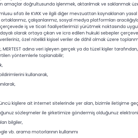
en amaçlar doğrultusunda işlenmek, aktarılmak ve saklanmak üze
lusu sıfatı ile KVKK ve ilgili diğer mevzuattan kaynaklanan yasal
 ortaklarımız, çalışanlarımız, sosyal medya platformları aracılığıyla 
çerçevede iş ve ticari faaliyetlerimizi yürütmek noktasında uygu
 dayalı olarak ortaya çıkan ve icra edilen hukuki sebepler çerçeves
erileriniz, özel nitelikli kişisel veriler de dâhil olmak üzere toplan
z, MERTEST adına veri işleyen gerçek ya da tüzel kişiler tarafından,
rtilen yöntemlerle toplanabilir;
k,
ldirimlerini kullanarak,
nılarak,
üncü kişilere ait internet sitelerinde yer alan, bizimle iletişime 
duğunuz sözleşmeler ile şirketimize göndermiş olduğunuz elektroni
an bilgiler,
gle vb. arama motorlarının kullanımı