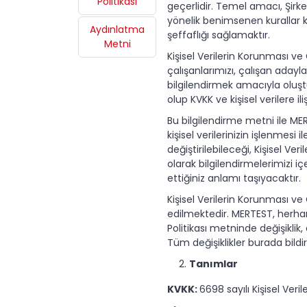
Politikası
geçerlidir. Temel amacı, Şirke
yönelik benimsenen kurallar k
Aydınlatma
şeffaflığı sağlamaktır.
Metni
Kişisel Verilerin Korunması ve 
çalışanlarımızı, çalışan adayla
bilgilendirmek amacıyla oluştu
olup KVKK ve kişisel verilere i
Bu bilgilendirme metni ile ME
kişisel verilerinizin işlenmesi i
değiştirilebileceği, Kişisel V
olarak bilgilendirmelerimizi 
ettiğiniz anlamı taşıyacaktır.
Kişisel Verilerin Korunması ve
edilmektedir. MERTEST, herhang
Politikası metninde değişiklik
Tüm değişiklikler burada bildir
Tanımlar
KVKK:
6698 sayılı Kişisel Ver