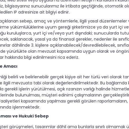
, bilgisayarınız sunucularımız ile irtibata geçtiğinde, otomatik o
ilen IP adresinize ait bilgiyi edinir.
ıklanan sebep, amaç ve yöntemlerle, ilgili yasal düzenlemeler ve
irme yükümlülüklerine uyum gereği şirketimizce ya da yurt içi vey
olduğu kuruluşlarca, yurt içi ve/veya yurt dışındaki; sunucularda tu
k, saklanacak, yasal ya da finansal gerekler, nedenler ile sınıfl
ırlar dâhilinde 3. kişilere açıklanabilecek/devredilebilecek, sınıfla
lkede yürürlükte olan mevzuat kapsamında uygun olarak ve öngörül
r hakkında bilgi edinilmesini rica ederiz.
nme Amacı
mliği belirli ve belirlenebilir gerçek kişiye ait her türlü veri ola
 ilgili mevzuata tabi olarak değerlendirilmektedir. Bu bağlamda ki
rekli işlerin yürütülmesi, açık rızanızın varlığı halinde hizmetlerim
erinde bulunulması, müşteri edinimi çalışmalarının gerçekleştirilme
et faaliyetleri kapsamında yapılması gerekli görülen raporlamaların,
mında işlenmektedir.
anması ve Hukuki Sebep
müşteri görüşmeleri, tasarımlar dâhil ama bunlarla sınırlı olmamak üz