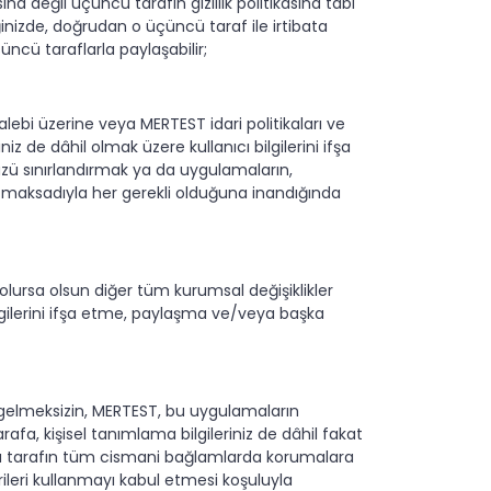
ına değil üçüncü tarafın gizlilik politikasına tabi
ğinizde, doğrudan o üçüncü taraf ile irtibata
ncü taraflarla paylaşabilir;
bi üzerine veya MERTEST idari politikaları ve
z de dâhil olmak üzere kullanıcı bilgilerini ifşa
üzü sınırlandırmak ya da uygulamaların,
ek maksadıyla her gerekli olduğuna inandığında
e olursa olsun diğer tüm kurumsal değişiklikler
ilgilerini ifşa etme, paylaşma ve/veya başka
a gelmeksizin, MERTEST, bu uygulamaların
afa, kişisel tanımlama bilgileriniz de dâhil fakat
üncü tarafın tüm cismani bağlamlarda korumalara
rileri kullanmayı kabul etmesi koşuluyla