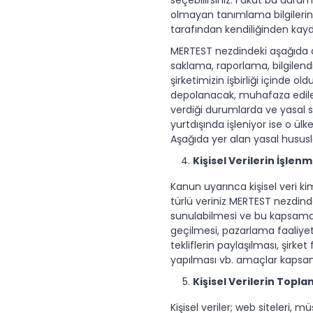
olmayan tanımlama bilgileriniz
tarafından kendiliğinden kayded
MERTEST nezdindeki aşağıda aç
saklama, raporlama, bilgilend
şirketimizin işbirliği içinde 
depolanacak, muhafaza edilece
verdiği durumlarda ve yasal sın
yurtdışında işleniyor ise o ü
Aşağıda yer alan yasal hususla
Kişisel Verilerin İşle
Kanun uyarınca kişisel veri ki
türlü veriniz MERTEST nezdinde
sunulabilmesi ve bu kapsamda ge
geçilmesi, pazarlama faaliyetl
tekliflerin paylaşılması, şirk
yapılması vb. amaçlar kapsa
Kişisel Verilerin Topl
Kişisel veriler; web siteleri, 