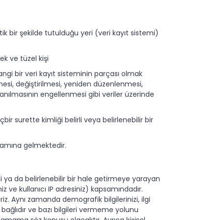
tik bir şekilde tutulduğu yeri (veri kayıt sistemi)
k ve tüzel kişi
gi bir veri kayıt sisteminin parçası olmak
esi, değiştirilmesi, yeniden düzenlenmesi,
ullanılmasının engellenmesi gibi veriler üzerinde
çbir surette kimliği belirli veya belirlenebilir bir
anlamına gelmektedir.
li ya da belirlenebilir bir hale getirmeye yarayan
niz ve kullanıcı IP adresiniz) kapsamındadır.
iriz. Aynı zamanda demografik bilgilerinizi, ilgi
ğe bağlıdır ve bazı bilgileri vermeme yolunu
anamama söz konusu olacaktır. Ayrıca kişisel