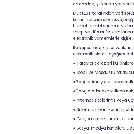
ortamdan, yukarıda yer veril
MERTEST tarafından veri sorum
kurumsal web sitemiz, işbirliği
hizmetlerimizi sunmak ve bu 
talep ve dürüstlük kurallarına
elektronik yöntemlerle kişisel v
Bu kapsamda kişisel verilerini
elektronik olarak, aşağıda beli
● Tarayıcı çerezleri kullanılara
● Mobil ve Masaüstü tarayıcı bi
●Google Analystic servisi kulla
●Google Adsense kullanılarak,
● İnternet sitelerimiz veya üç
● Şirketimiz ile imzalamış ol
● Çalışanlarımız tarafına sunul
● Sosyal medya kanalları, Goo