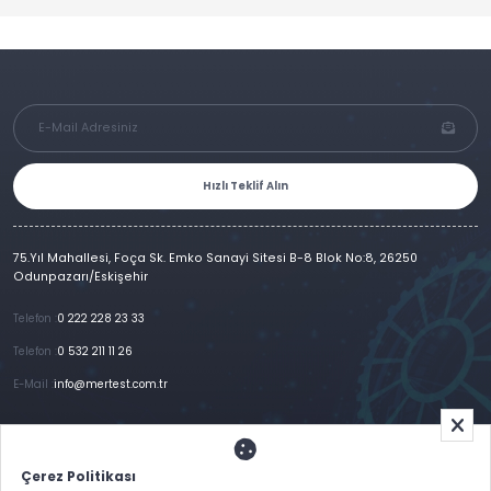
Hızlı Teklif Alın
75.Yıl Mahallesi, Foça Sk. Emko Sanayi Sitesi B-8 Blok No:8, 26250
Odunpazarı/Eskişehir
Telefon :
0 222 228 23 33
Telefon :
0 532 211 11 26
E-Mail :
info@mertest.com.tr
Ana Sayfa
Kurumsal
Ürünlerimiz
Referanslar
Galeri
E-Katalog
İletişim
Çerez Politikası