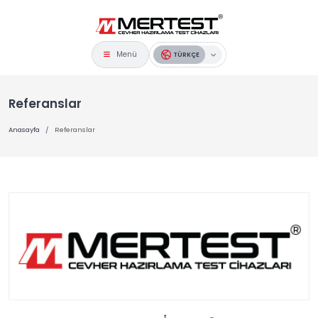
Menü
TÜRKÇE
Referanslar
Anasayfa
Referanslar