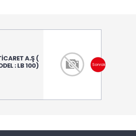
İCARET A.Ş (
DEL : LB 100)
Sonraki