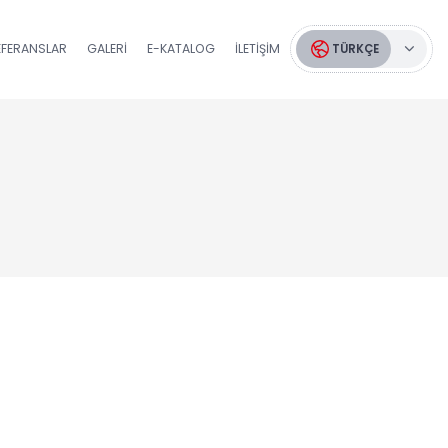
EFERANSLAR
GALERI
E-KATALOG
İLETIŞIM
TÜRKÇE