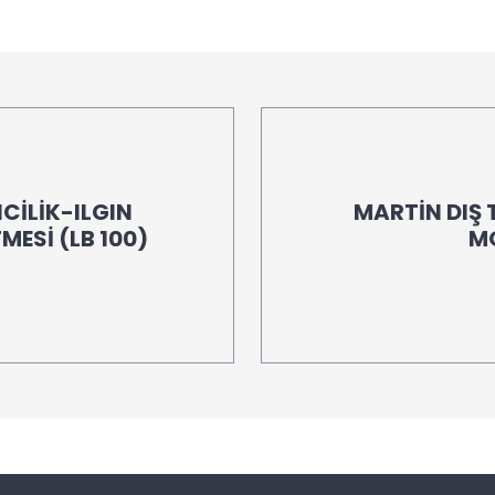
CİLİK-ILGIN
MARTİN DIŞ T
MESİ (LB 100)
MO