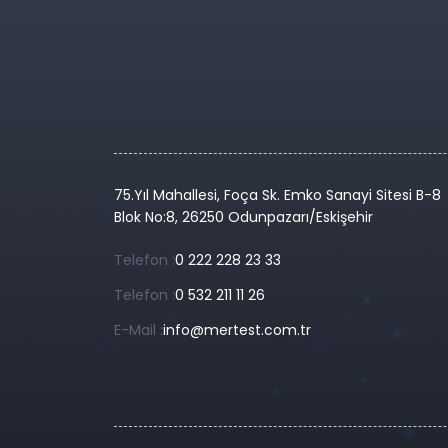
75.Yıl Mahallesi, Foça Sk. Emko Sanayi Sitesi B-8
Blok No:8, 26250 Odunpazarı/Eskişehir
Telefon :
0 222 228 23 33
Telefon :
0 532 211 11 26
E-Mail :
info@mertest.com.tr