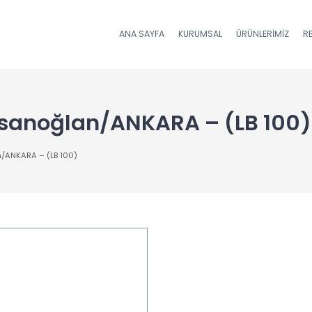
ANA SAYFA
KURUMSAL
ÜRÜNLERIMIZ
R
sanoğlan/ANKARA – (LB 100)
/ANKARA – (LB 100)