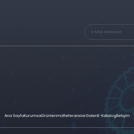
Ana Sayfa
Kurumsal
Ürünlerimiz
Referanslar
Galeri
E-Katalog
İletişim