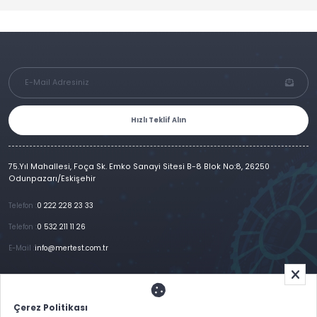
Hızlı Teklif Alın
75.Yıl Mahallesi, Foça Sk. Emko Sanayi Sitesi B-8 Blok No:8, 26250
Odunpazarı/Eskişehir
Telefon :
0 222 228 23 33
Telefon :
0 532 211 11 26
E-Mail :
info@mertest.com.tr
Ana Sayfa
Kurumsal
Ürünlerimiz
Referanslar
Galeri
E-Katalog
İletişim
Çerez Politikası