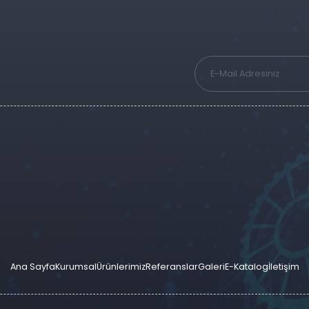
Ana Sayfa
Kurumsal
Ürünlerimiz
Referanslar
Galeri
E-Katalog
İletişim