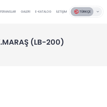
EFERANSLAR
GALERI
E-KATALOG
İLETIŞIM
TÜRKÇE
K.MARAŞ (LB-200)