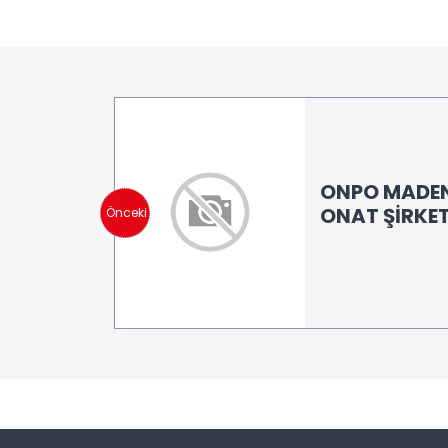
ONPO MADENC
ONAT ŞİRKET
Önceki
160)