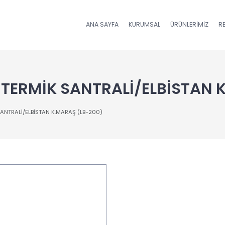
ANA SAYFA
KURUMSAL
ÜRÜNLERIMIZ
R
N TERMİK SANTRALİ/ELBİSTAN 
SANTRALİ/ELBİSTAN K.MARAŞ (LB-200)