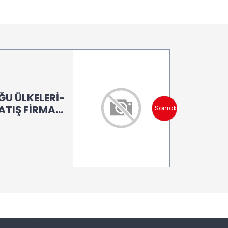
U ÜLKELERİ-
ATIŞ FİRMASI
Sonraki
100-160-200)