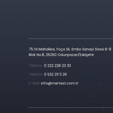
75.Yıl Mahallesi, Foça Sk. Emko Sanayi Sitesi B-8
Blok No:8, 26250 Odunpazarı/Eskişehir
Telefon :
0 222 228 23 33
Telefon :
0 532 211 11 26
E-Mail :
info@mertest.com.tr