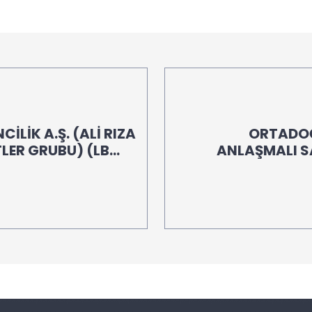
İLİK A.Ş. (ALİ RIZA
ORTADOĞ
LER GRUBU) (LB
ANLAŞMALI S
KANALIYLA (LB 