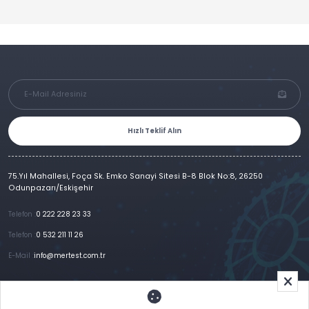
Hızlı Teklif Alın
75.Yıl Mahallesi, Foça Sk. Emko Sanayi Sitesi B-8 Blok No:8, 26250
Odunpazarı/Eskişehir
Telefon :
0 222 228 23 33
Telefon :
0 532 211 11 26
E-Mail :
info@mertest.com.tr
Ana Sayfa
Kurumsal
Ürünlerimiz
Referanslar
Galeri
E-Katalog
İletişim