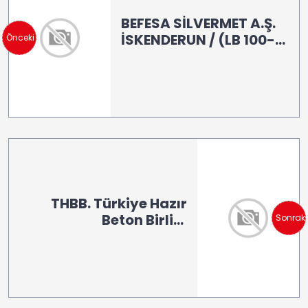
BEFESA SİLVERMET A.Ş.
İSKENDERUN / (LB 100-
Önceki
LB 160)
THBB. Türkiye Hazır
Beton Birliği
Sonraki
Laboratuvarı /
İSTANBUL (LB 100)