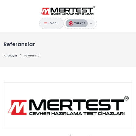
Menü
TÜRKÇE
Referanslar
Anasayfa
Referanslar