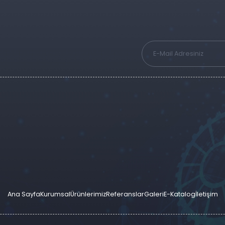
Ana Sayfa
Kurumsal
Ürünlerimiz
Referanslar
Galeri
E-Katalog
İletişim