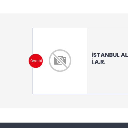
İSTANBUL ALT
İ.A.R.
Önceki