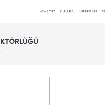
ANA SAYFA
KURUMSAL
ÜRÜNLERIMIZ
R
REKTÖRLÜĞÜ
ĞÜ