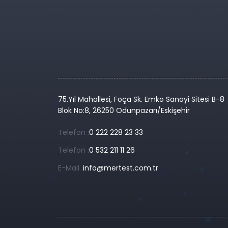
75.Yıl Mahallesi, Foça Sk. Emko Sanayi Sitesi B-8
Blok No:8, 26250 Odunpazarı/Eskişehir
Telefon :
0 222 228 23 33
Telefon :
0 532 211 11 26
E-Mail :
info@mertest.com.tr