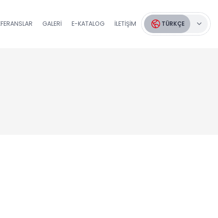
EFERANSLAR
GALERI
E-KATALOG
İLETIŞIM
TÜRKÇE