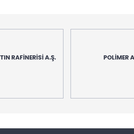
IN RAFİNERİSİ A.Ş.
POLİMER 