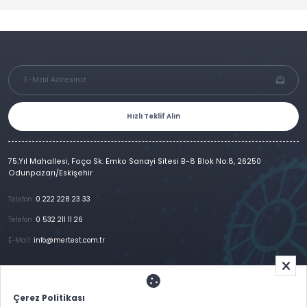
Hızlı Teklif Alın
75.Yıl Mahallesi, Foça Sk. Emko Sanayi Sitesi B-8 Blok No:8, 26250
Odunpazarı/Eskişehir
Telefon :
0 222 228 23 33
Telefon :
0 532 211 11 26
E-Mail :
info@mertest.com.tr
Ana Sayfa
Kurumsal
Ürünlerimiz
Referanslar
Galeri
E-Katalog
İletişim
Çerez Politikası