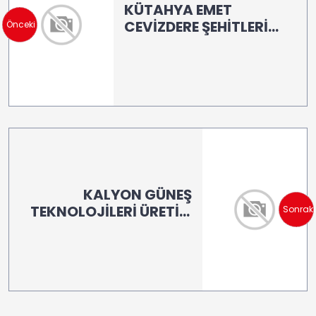
KÜTAHYA EMET
CEVİZDERE ŞEHİTLERİ
Önceki
MESLEKİ VE
TEKN.ANADOLU LİSESİ
KALYON GÜNEŞ
TEKNOLOJİLERİ ÜRETİM
Sonraki
ANONİM ŞİRKETİ