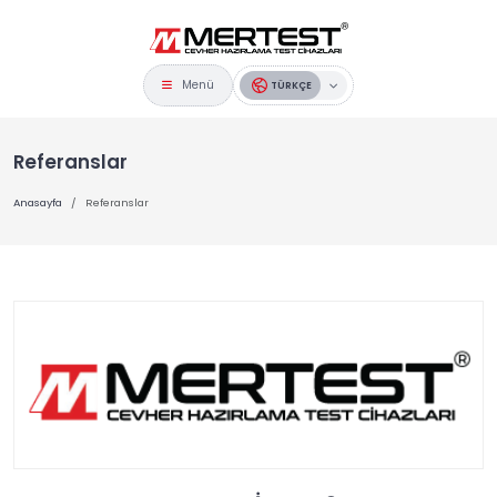
Menü
TÜRKÇE
Referanslar
Anasayfa
Referanslar