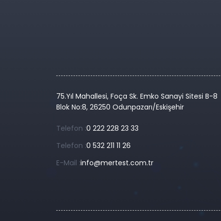
75.Yıl Mahallesi, Foça Sk. Emko Sanayi Sitesi B-8
Blok No:8, 26250 Odunpazarı/Eskişehir
Telefon :
0 222 228 23 33
Telefon :
0 532 211 11 26
E-Mail :
info@mertest.com.tr