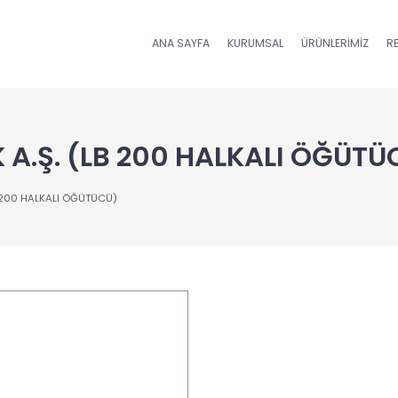
ANA SAYFA
KURUMSAL
ÜRÜNLERIMIZ
R
A.Ş. (LB 200 HALKALI ÖĞÜTÜ
 200 HALKALI ÖĞÜTÜCÜ)