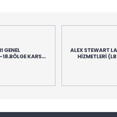
I GENEL
ALEX STEWART L
18.BÖLGE KARS
HİZMETLERİ (LB