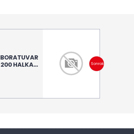
ABORATUVAR
 200 HALKALI
Sonraki
ÖĞÜTÜCÜ)