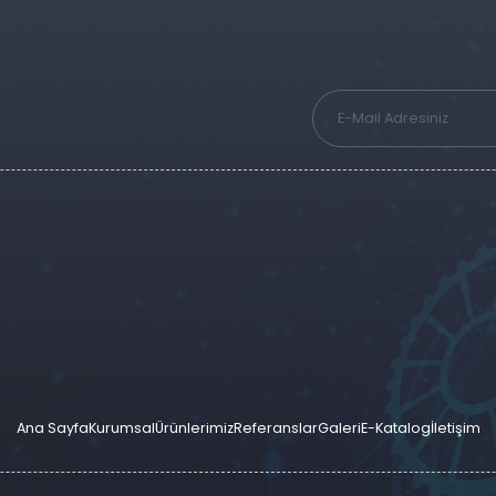
Ana Sayfa
Kurumsal
Ürünlerimiz
Referanslar
Galeri
E-Katalog
İletişim