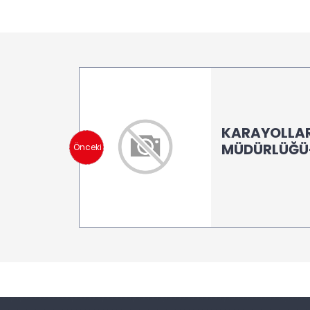
KARAYOLLAR
MÜDÜRLÜĞÜ-
Önceki
(LB 100)