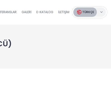
EFERANSLAR
GALERI
E-KATALOG
İLETIŞIM
TÜRKÇE
CÜ)