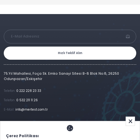
Hızlı Teklif Alın
75.Yıl Mahallesi, Foça Sk. Emko Sanayi Sitesi B-8 Blok No:8, 26250
Odunpazarı/Eskişehir
Telefon :
0 222 228 23 33
Telefon :
0 532 211 11 26
E-Mail :
info@mertest.com.tr
Ana Sayfa
Kurumsal
Ürünlerimiz
Referanslar
Galeri
E-Katalog
İletişim
Çerez Politikası