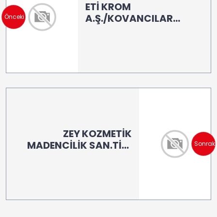
ETİ KROM
A.Ş./KOVANCILAR
Önceki
ELAZIĞ (Ferro-Krom)
(LB 100-LB 300)
ZEY KOZMETİK
MADENCİLİK SAN.TİC.
Sonraki
LTD.ŞTİ /SEYİTGAZİ
ESKİŞEHİR (LB160)