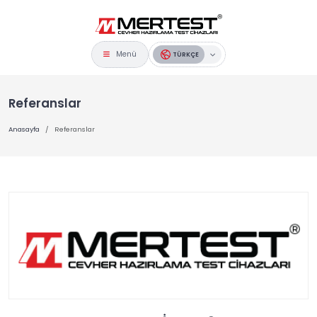
Menü
TÜRKÇE
Referanslar
Anasayfa
Referanslar