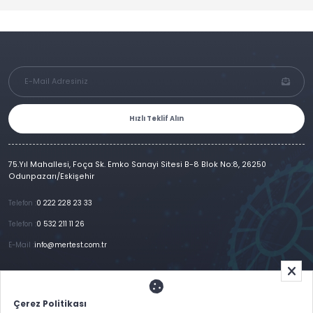
Hızlı Teklif Alın
75.Yıl Mahallesi, Foça Sk. Emko Sanayi Sitesi B-8 Blok No:8, 26250
Odunpazarı/Eskişehir
Telefon :
0 222 228 23 33
Telefon :
0 532 211 11 26
E-Mail :
info@mertest.com.tr
Ana Sayfa
Kurumsal
Ürünlerimiz
Referanslar
Galeri
E-Katalog
İletişim
Çerez Politikası