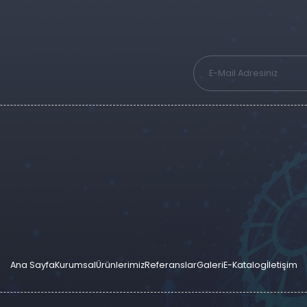
Ana Sayfa
Kurumsal
Ürünlerimiz
Referanslar
Galeri
E-Katalog
İletişim