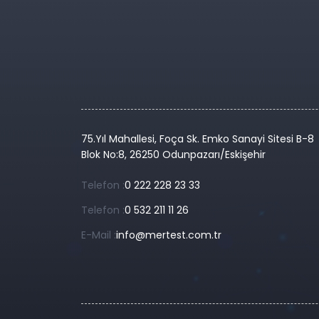
75.Yıl Mahallesi, Foça Sk. Emko Sanayi Sitesi B-8
Blok No:8, 26250 Odunpazarı/Eskişehir
Telefon :
0 222 228 23 33
Telefon :
0 532 211 11 26
E-Mail :
info@mertest.com.tr