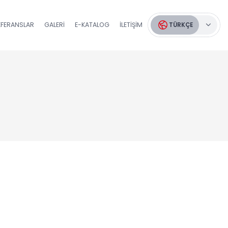
EFERANSLAR
GALERI
E-KATALOG
İLETIŞIM
TÜRKÇE