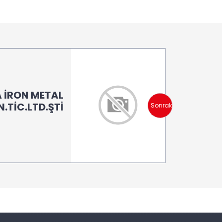
 İRON METAL
.TİC.LTD.ŞTİ
Sonraki