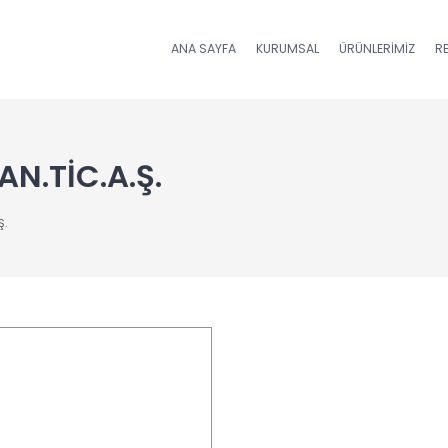
ANA SAYFA
KURUMSAL
ÜRÜNLERIMIZ
R
N.TİC.A.Ş.
Ş.