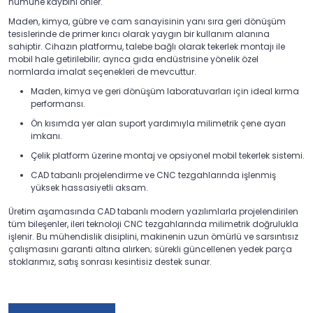
numune kaybını önler.
Maden, kimya, gübre ve cam sanayisinin yanı sıra geri dönüşüm
tesislerinde de primer kırıcı olarak yaygın bir kullanım alanına
sahiptir. Cihazın platformu, talebe bağlı olarak tekerlek montajı ile
mobil hale getirilebilir; ayrıca gıda endüstrisine yönelik özel
normlarda imalat seçenekleri de mevcuttur.
Maden, kimya ve geri dönüşüm laboratuvarları için ideal kırma
performansı.
Ön kısımda yer alan suport yardımıyla milimetrik çene ayarı
imkanı.
Çelik platform üzerine montaj ve opsiyonel mobil tekerlek sistemi.
CAD tabanlı projelendirme ve CNC tezgahlarında işlenmiş
yüksek hassasiyetli aksam.
Üretim aşamasında CAD tabanlı modern yazılımlarla projelendirilen
tüm bileşenler, ileri teknoloji CNC tezgahlarında milimetrik doğrulukla
işlenir. Bu mühendislik disiplini, makinenin uzun ömürlü ve sarsıntısız
çalışmasını garanti altına alırken; sürekli güncellenen yedek parça
stoklarımız, satış sonrası kesintisiz destek sunar.