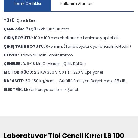
Teknik Özellikler
Kullanım Alanları
TÜRÜ:
Çeneli Kırıcı
ÇENE AĞIZ ÖLÇÜLERİ:
100*100 mm.
GİRİŞ BOYUTU:
100 x 100 mm.ebatlarında besleme yapılabilir.
ÇIKIŞ TANE BOYUTU:
0-5 mm. (Tane boyutu ayarlanabilmektedir.)
GÖVDE:
Takviyeli Çelik Konstrüksiyon
ÇENELER:
%16-18 Mn.Cr Alaşımlı Çelik Döküm
MOTOR GÜCÜ:
2.2 KW 380 V ,50 Hz - 220 V Opsiyonel
KAPASİTE:
50-150 kg/saat - Gürültü Emisyon Değeri: max. 85 dB.
ELEKTRİK:
Motor Koruyucu Termik Şartel
Laboratuvar Tipi Çeneli Kırıcı LB 100