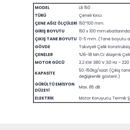
MODEL
LB 150
TÜRÜ
Çeneli Kırıcı
ÇENE AĞIZ ÖLÇÜLERİ
150*100 mm.
GİRİŞ BOYUTU
150 x 100 mm.ebatlarında 
ÇIKIŞ TANE BOYUTU
0-5 mm. (Tane boyutu ay
GÖVDE
Takviyeli Çelik Konstrüksi
ÇENELER
%16-18 Mn.Cr Alaşımlı Çe
MOTOR GÜCÜ
2.2 KW 380 V ,50 Hz - 220
50-150kg/saat (Çıkış ta
KAPASİTE
değişkenlik gösterir.)
GÜRÜLTÜ EMİSYON
Max. 85 dB
DÜZEYİ
ELEKTRİK
Motor Koruyucu Termik Ş