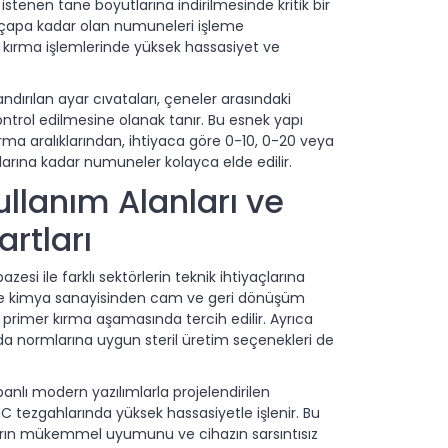
istenen tane boyutlarına indirilmesinde kritik bir
çapa kadar olan numuneleri işleme
, kırma işlemlerinde yüksek hassasiyet ve
dırılan ayar cıvataları, çeneler arasındaki
ntrol edilmesine olanak tanır. Bu esnek yapı
ma aralıklarından, ihtiyaca göre 0-10, 0-20 veya
larına kadar numuneler kolayca elde edilir.
ullanım Alanları ve
rtları
azesi ile farklı sektörlerin teknik ihtiyaçlarına
ve kimya sanayisinden cam ve geri dönüşüm
 primer kırma aşamasında tercih edilir. Ayrıca
da normlarına uygun steril üretim seçenekleri de
nlı modern yazılımlarla projelendirilen
CNC tezgahlarında yüksek hassasiyetle işlenir. Bu
arın mükemmel uyumunu ve cihazın sarsıntısız