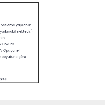
besleme yapılabilir
arlanabilmektedir.)
yon
lik Döküm
 V Opsiyonel
ne boyutuna göre
artel