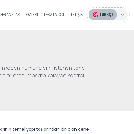
EFERANSLAR
GALERI
E-KATALOG
İLETIŞIM
TÜRKÇE
lan maden numunelerini istenen tane
neler arası mesafe kolayca kontrol
rının temel yapı taşlarından biri olan çeneli