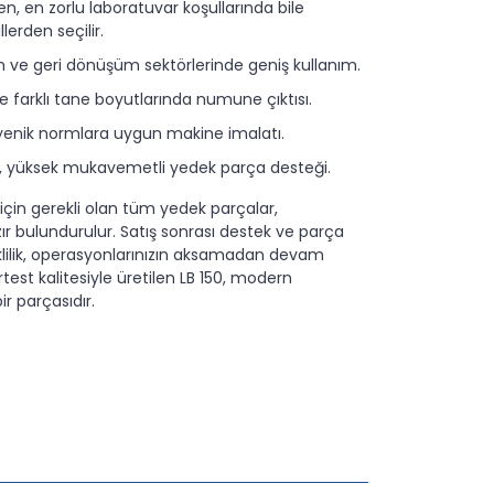
şen, en zorlu laboratuvar koşullarında bile
lerden seçilir.
 ve geri dönüşüm sektörlerinde geniş kullanım.
ile farklı tane boyutlarında numune çıktısı.
ijyenik normlara uygun makine imalatı.
len, yüksek mukavemetli yedek parça desteği.
için gerekli olan tüm yedek parçalar,
zır bulundurulur. Satış sonrası destek ve parça
eklilik, operasyonlarınızın aksamadan devam
rtest kalitesiyle üretilen LB 150, modern
r parçasıdır.