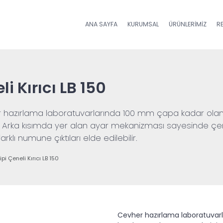
ANA SAYFA
KURUMSAL
ÜRÜNLERIMIZ
R
i Kırıcı LB 150
cevher hazırlama laboratuvarlarında 100 mm çapa kadar o
r. Arka kısımda yer alan ayar mekanizması sayesinde çe
klı numune çıktıları elde edilebilir.
pi Çeneli Kırıcı LB 150
Cevher hazırlama laboratuvarla