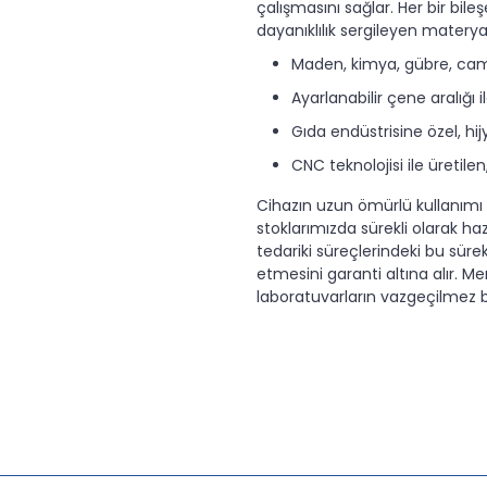
çalışmasını sağlar. Her bir bile
dayanıklılık sergileyen materyal
Maden, kimya, gübre, cam
Ayarlanabilir çene aralığı 
Gıda endüstrisine özel, h
CNC teknolojisi ile üreti
Cihazın uzun ömürlü kullanımı 
stoklarımızda sürekli olarak ha
tedariki süreçlerindeki bu sür
etmesini garanti altına alır. Me
laboratuvarların vazgeçilmez bi