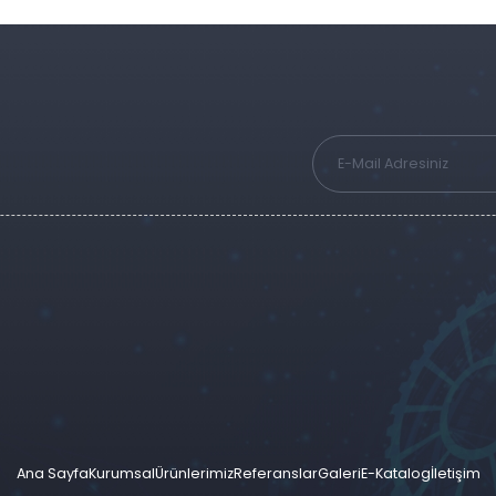
Ana Sayfa
Kurumsal
Ürünlerimiz
Referanslar
Galeri
E-Katalog
İletişim