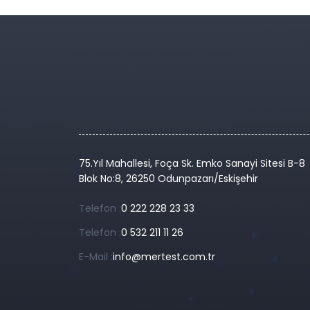
75.Yıl Mahallesi, Foça Sk. Emko Sanayi Sitesi B-8
Blok No:8, 26250 Odunpazarı/Eskişehir
Telefon :
0 222 228 23 33
Telefon :
0 532 211 11 26
E-Mail :
info@mertest.com.tr