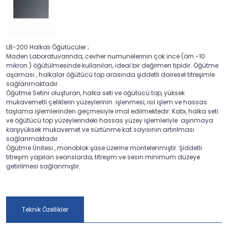
LB-200 Halkalı Öğütücüler ;
Maden Laboratuvarında, cevher numunelerinin çok ince (örn.-10
mikron ) öğütülmesinde kullanılan, ideal bir değirmen tipidir. Öğütme
aşaması , halkalar öğütücü top arasında şiddetli dairesel titreşimle
sağlanmaktadır.
Öğütme Setini oluşturan, halka seti ve öğütücü top, yüksek
mukavemetli çeliklerin yüzeylerinin işlenmesi, ısıl işlem ve hassas
taşlama işlemlerinden geçmesiyle imal edilmektedir. Kabı, halka seti
ve öğütücü top yüzeylerindeki hassas yüzey işlemleriyle aşınmaya
karşıyüksek mukavemet ve sürtünme kat sayısının artırılması
sağlanmaktadır.
Öğütme Ünitesi , monoblok şase üzerine montelenmiştir. Şiddetli
titreşim yapılan seanslarda, titreşim ve sesin minimum düzeye
getirilmesi sağlanmıştır.
Teknik Özellikler