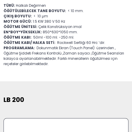
TÜRÜ:
Halkalı Değirmen
ÖĞÜTÜLEBİLECEK TANE BOYUTU:
< 10 mm.
ÇIKIŞ BOYUTU:
< 10 µm
MOTOR GÜCÜ:
1.5 KW 380 V 50 Hz
ÖĞÜTME ÜNİTESİ:
Çelik Konstrüksiyon imal
EN*BOY*YÜKSEKLİK:
850*630*1050 mm.
ÖĞÜTME KABI:
50ml -100 ml. -250 ml.
ÖĞÜTME KABI/ HALKA SETİ:
Rockwell Sertliği 60 Hrc ‘dir.
PROGRAMLAMA:
Dokunmatik Ekran (Touch Panel) üzerinden ,
Öğütme Şiddeti Frekans Kontrolü ,Zaman sayacı ,Öğütme Seansları
kolayca ayarlanabilmektedir. Farklı minerallerin öğütülmesi için
reçeteler girilebilmektedir.
LB 200